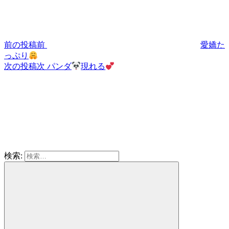
前の投稿
前
愛嬌た
っぷり
次の投稿
次
パンダ
現れる
検索: