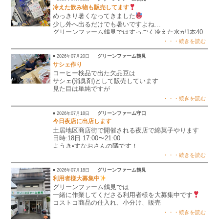
さいね
冷えた飲み物も販売してます
めっきり暑くなってきました
少し外へ出るだけでも暑いですよね…
グリーンファーム鶴見ではすっごく冷えた水が1本40
円からお買上げできます
・・・続きを読む
炭酸水や麦茶、ジュース等もたくさん販売しています
グリーンファーム鶴見
■ 2026年07月20日
ので、ぜひお立ち寄りください
サシェ作り
コーヒー検品で出た欠品豆は
サシェ(消臭剤)として販売しています
見た目は単純ですが
説明が書かれた小さな紙を切ったり、小さな袋に豆を
・・・続きを読む
入れたりと手間がかかってます
ぜひ皆様購入お願いします
グリーンファーム守口
■ 2026年07月18日
今日夜店に出店します
土居地区商店街で開催される夜店で綿菓子やります
日時:18日 17:00〜21:00
ようき•すなおさんの隣です！
是非お越しください！待ってます
・・・続きを読む
グリーンファーム鶴見
■ 2026年07月18日
利用者様大募集中
グリーンファーム鶴見では
一緒に作業してくださる利用者様を大募集中です
コストコ商品の仕入れ、小分け、販売
自家焙煎珈琲の検品、商品化 etc…..
・・・続きを読む
たくさん作業があります