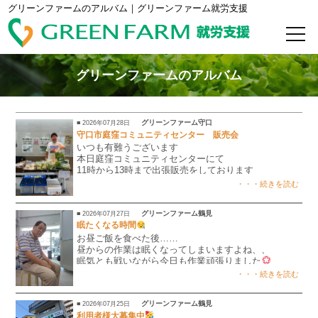
グリーンファームのアルバム｜グリーンファーム就労支援
グリーンファームのアルバム
グリーンファーム守口
■ 2026年07月28日
守口市庭窪コミュニティセンター 販売会
いつも有難うございます
本日庭窪コミュニティセンターにて
11時から13時まで出張販売をしております
是非皆様お誘い合わせの上
・・・続きを読む
お越しくださいませ
心を込めて育てました新鮮野菜です
グリーンファーム鶴見
■ 2026年07月27日
ミックスリーフ 150円
眠たくなる時間
花レタス 200円
お昼ご飯を食べた後……
バジル 100円
昼からの作業は眠くなってしまいますよね、、
ドリップコーヒー 100円
眠気とも戦いながら今日も作業頑張りました
ニンニクスプラウト 300円
熟成焼き芋 400円
・・・続きを読む
グリーンファーム鶴見
■ 2026年07月25日
利用者様大募集中