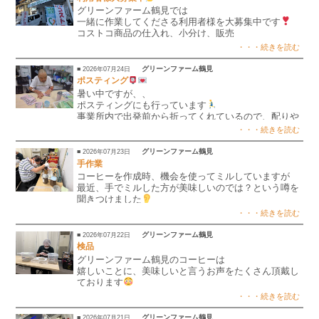
グリーンファーム鶴見では
一緒に作業してくださる利用者様を大募集中です
コストコ商品の仕入れ、小分け、販売
自家焙煎珈琲の検品、商品化 etc…..
・・・続きを読む
たくさん作業があります
一緒に作業しませんか？
グリーンファーム鶴見
■ 2026年07月24日
見学、体験いつでも大歓迎です
ポスティング
見学時、体験時の送迎も可能ですので、お気軽にお問
暑い中ですが、、
い合わせください
ポスティングにも行っています
事業所内で出発前から折ってくれているので、配りや
すくて助かっています🥹
・・・続きを読む
熱中症に気をつけながら頑張りたいと思います
グリーンファーム鶴見
■ 2026年07月23日
手作業
コーヒーを作成時、機会を使ってミルしていますが
最近、手でミルした方が美味しいのでは？という噂を
聞きつけました
チャレンジします
・・・続きを読む
グリーンファーム鶴見
■ 2026年07月22日
検品
グリーンファーム鶴見のコーヒーは
嬉しいことに、美味しいと言うお声をたくさん頂戴し
ております
グリーンファーム鶴見では生豆の状態から検品、焙煎
・・・続きを読む
後もしっかり検品しています！
良い豆だけを使用したコーヒーをぜひ買いに来てくだ
グリーンファーム鶴見
■ 2026年07月21日