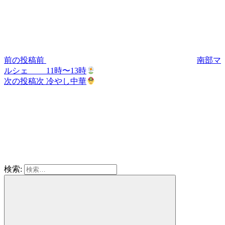
前の投稿
前
南部マ
ルシェ 11時〜13時
次の投稿
次
冷やし中華
検索: