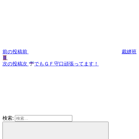
前の投稿
前
裁縫班
次の投稿
次
でもＧＦ守口頑張ってます！
検索: