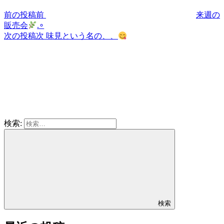
前の投稿
前
来週の
販売会
.∘
次の投稿
次
味見という名の、、
検索:
検索