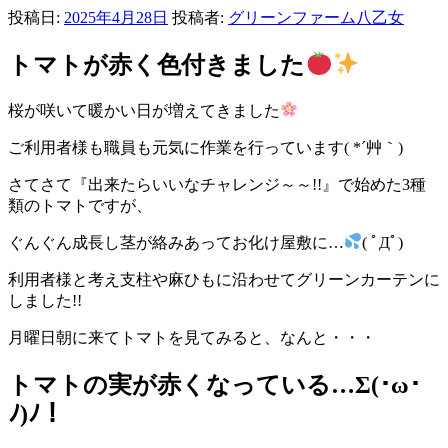
投稿日:
2025年4月28日
投稿者:
グリーンファーム八乙女
トマトが赤く色付きました
桜が咲いて暖かい日が増えてきました
ご利用者様も職員も元気に作業を行っています( *´艸｀)
さてさて『出来たらいいなチャレンジ～～!!』で始めた3種
類のトマトですが、
ぐんぐん成長し茎が絡みあってお化け屋敷に…
( ﾟДﾟ)
利用者様と考え支柱や麻ひもに沿わせてグリーンカーテンに
しました!!
月曜日朝に来てトマトを見てみると、なんと・・・
トマトの実が赤くなっている…Σ(･ω･
ﾉ)ﾉ！