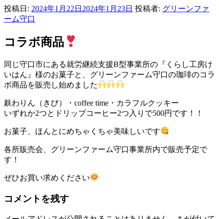
投稿日:
2024年1月22日
2024年1月23日
投稿者:
グリーンファ
ーム守口
コラボ商品
同じ守口市にある就労継続支援B型事業所の『くらし工房け
いはん』様のお菓子と、グリーンファーム守口の珈琲のコラ
ボ商品を販売し始めました
麸わりん（きび）・coffee time・カラフルクッキー
いずれか2つとドリップコーヒー2つ入りで500円です！！
お菓子、ほんとにめちゃくちゃ美味しいです
各所販売会、グリーンファーム守口事業所内で販売予定で
す！
ぜひお買い求めください
コメントを残す
メールアドレスが公開されることはありません。
*
が付いて