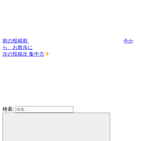
前の投稿
前
今か
ら、お散歩に
次の投稿
次
集中力
検索: