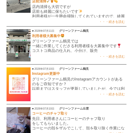
店前清掃
🪣
店内清掃も大切ですが
店前も綺麗に保ちたいです
利用者様が一生懸命掃除してくれていますので、綺麗
が保たれています
・・・続きを読む
グリーンファーム鶴見
■ 2026年07月11日
利用者様大募集中
グリーンファーム鶴見では
一緒に作業してくださる利用者様を大募集中です
コストコ商品の仕入れ、小分け、販売
自家焙煎珈琲の検品、商品化 etc…..
・・・続きを読む
たくさん作業があります
一緒に作業しませんか？
グリーンファーム鶴見
■ 2026年07月10日
見学、体験いつでも大歓迎です
Instagram更新中
見学時、体験時の送迎も可能ですので、お気軽にお問
グリーンファーム鶴見のInstagramアカウントがある
い合わせください
のをご存知ですか？
以前まではスタッフが更新していましたが、今では利
用者様も更新してくれています
・・・続きを読む
ぜひ覗いて見てくださいね
グリーンファーム出雲
■ 2026年07月10日
コーヒーのチャフ取り
先日、利用者さんにコーヒーのチャフ取り
をしてもらいました。
コーヒーの殻をザルでこして、殻を取り除く作業にな
ります。