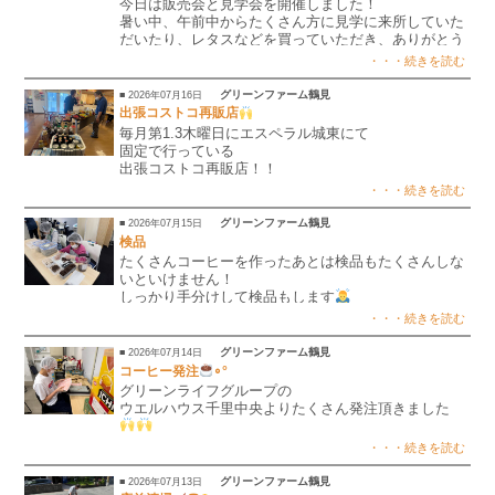
今日は販売会と見学会を開催しました！
暑い中、午前中からたくさん方に見学に来所していた
だいたり、レタスなどを買っていただき、ありがとう
ございました
・・・続きを読む
来月は、販売会と見学会はお休みします。
また９月にお待ちしております。
グリーンファーム鶴見
■ 2026年07月16日
出張コストコ再販店
毎月第1.3木曜日にエスペラル城東にて
固定で行っている
出張コストコ再販店！！
今回は各フロア巡回して行いました
・・・続きを読む
天気もよく景色も良い中販売させて頂きました
グリーンファーム鶴見
■ 2026年07月15日
検品
たくさんコーヒーを作ったあとは検品もたくさんしな
いといけません！
しっかり手分けして検品もします
・・・続きを読む
グリーンファーム鶴見
■ 2026年07月14日
コーヒー発注
∘°
グリーンライフグループの
ウエルハウス千里中央よりたくさん発注頂きました
誠意を込めて作らせて頂きます
・・・続きを読む
グリーンファーム鶴見
■ 2026年07月13日