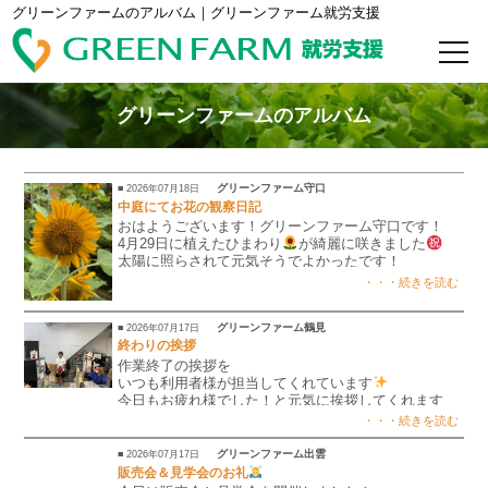
グリーンファームのアルバム｜グリーンファーム就労支援
グリーンファームのアルバム
グリーンファーム守口
■ 2026年07月18日
中庭にてお花の観察日記
おはようございます！グリーンファーム守口です！
4月29日に植えたひまわり
が綺麗に咲きました
太陽に照らされて元気そうでよかったです！
この夏はひまわり達に癒されながら過ごせそうです！
・・・続きを読む
グリーンファーム鶴見
■ 2026年07月17日
終わりの挨拶
作業終了の挨拶を
いつも利用者様が担当してくれています
今日もお疲れ様でした！と元気に挨拶してくれます
・・・続きを読む
グリーンファーム出雲
■ 2026年07月17日
販売会＆見学会のお礼