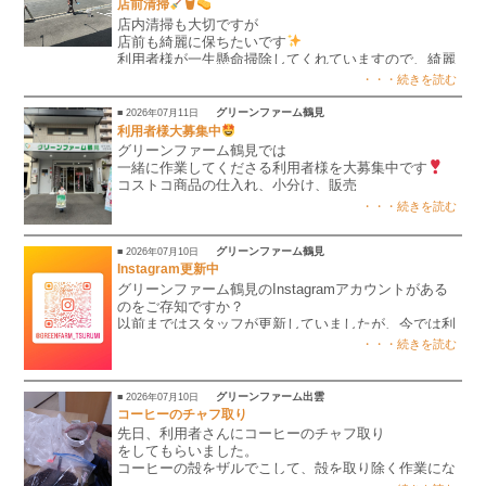
店前清掃
🪣
店内清掃も大切ですが
店前も綺麗に保ちたいです
利用者様が一生懸命掃除してくれていますので、綺麗
が保たれています
・・・続きを読む
グリーンファーム鶴見
■ 2026年07月11日
利用者様大募集中
グリーンファーム鶴見では
一緒に作業してくださる利用者様を大募集中です
コストコ商品の仕入れ、小分け、販売
自家焙煎珈琲の検品、商品化 etc…..
・・・続きを読む
たくさん作業があります
一緒に作業しませんか？
グリーンファーム鶴見
■ 2026年07月10日
見学、体験いつでも大歓迎です
Instagram更新中
見学時、体験時の送迎も可能ですので、お気軽にお問
グリーンファーム鶴見のInstagramアカウントがある
い合わせください
のをご存知ですか？
以前まではスタッフが更新していましたが、今では利
用者様も更新してくれています
・・・続きを読む
ぜひ覗いて見てくださいね
グリーンファーム出雲
■ 2026年07月10日
コーヒーのチャフ取り
先日、利用者さんにコーヒーのチャフ取り
をしてもらいました。
コーヒーの殻をザルでこして、殻を取り除く作業にな
ります。