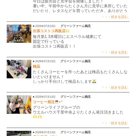
今日は販売会と見学会を開催しました！
暑い中、午前中からたくさん方に見学に来所していた
だいたり、レタスなどを買っていただき、ありがとう
ございました
・・・続きを読む
来月は、販売会と見学会はお休みします。
また９月にお待ちしております。
グリーンファーム鶴見
■ 2026年07月16日
出張コストコ再販店
毎月第1.3木曜日にエスペラル城東にて
固定で行っている
出張コストコ再販店！！
今回は各フロア巡回して行いました
・・・続きを読む
天気もよく景色も良い中販売させて頂きました
グリーンファーム鶴見
■ 2026年07月15日
検品
たくさんコーヒーを作ったあとは検品もたくさんしな
いといけません！
しっかり手分けして検品もします
・・・続きを読む
グリーンファーム鶴見
■ 2026年07月14日
コーヒー発注
∘°
グリーンライフグループの
ウエルハウス千里中央よりたくさん発注頂きました
誠意を込めて作らせて頂きます
・・・続きを読む
グリーンファーム鶴見
■ 2026年07月13日