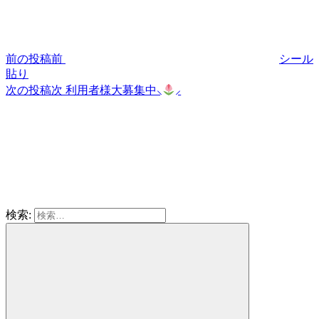
前の投稿
前
シール
貼り
次の投稿
次
利用者様大募集中⸜
︎⸝‍
検索: